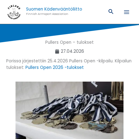
Siirry
Suomen Kädenvääntöliitto
sisältöön
Hae
Finnish Armsport Association
Pullers Open – tulokset
27.04.2026
Porissa järjestettiin 25.4.2026 Pullers Open -kilpailu. Kilpailun
tulokset:
Pullers Open 2026 -tulokset