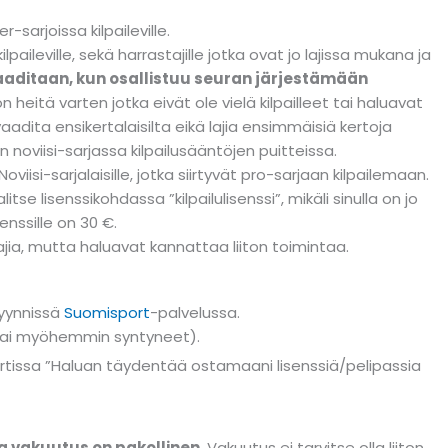
er-sarjoissa kilpaileville.
 kilpaileville, sekä harrastajille jotka ovat jo lajissa mukana ja
aaditaan, kun osallistuu seuran järjestämään
n heitä varten jotka eivät ole vielä kilpailleet tai haluavat
aadita ensikertalaisilta eikä lajia ensimmäisiä kertoja
n noviisi-sarjassa kilpailusääntöjen puitteissa.
Noviisi-sarjalaisille, jotka siirtyvät pro-sarjaan kilpailemaan.
tse lisenssikohdassa ”kilpailulisenssi”, mikäli sinulla on jo
enssille on 30 €.
lajia, mutta haluavat kannattaa liiton toimintaa.
myynnissä
Suomisport
-palvelussa.
8 tai myöhemmin syntyneet).
isportissa ”Haluan täydentää ostamaani lisenssiä/pelipassia
illa vakuutus on pakollinen.
Vakuutus ei tarvitse olla liiton