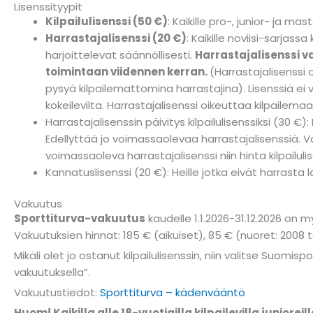
Lisenssityypit
Kilpailulisenssi (50 €)
: Kaikille pro-, junior- ja mast
Harrastajalisenssi (20 €)
: Kaikille noviisi-sarjassa
harjoittelevat säännöllisesti.
Harrastajalisenssi v
toimintaan viidennen kerran.
(Harrastajalisenssi o
pysyä kilpailemattomina harrastajina). Lisenssiä ei v
kokeilevilta. Harrastajalisenssi oikeuttaa kilpailemaa
Harrastajalisenssin päivitys kilpailulisenssiksi (30 €): 
Edellyttää jo voimassaolevaa harrastajalisenssiä. Vali
voimassaoleva harrastajalisenssi niin hinta kilpailulis
Kannatuslisenssi (20 €): Heille jotka eivät harrasta 
Vakuutus
Sporttiturva-vakuutus
kaudelle 1.1.2026-31.12.2026 on 
Vakuutuksien hinnat: 185 € (aikuiset), 85 € (nuoret: 200
Mikäli olet jo ostanut kilpailulisenssin, niin valitse Suom
vakuutuksella”.
Vakuutustiedot:
Sporttiturva – kädenvääntö
Huom! Kaikilla alle 18-vuotiailla kilpailevilla juniore