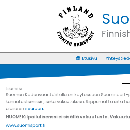
Siirry
sisältöön
Suo
Finnis
Etusivu
Yhteystied
Lisenssi
Suomen Kädenvääntöliitolla on käytössään Suomisport-palvel
kannatuslisenssin, sekä vakuutuksen. Riippumatta siitä hankk
alaiseen
seuraan
.
HUOM! Kilpailulisenssi ei sisällä vakuutusta. Vakuutu
www.suomisport.fi