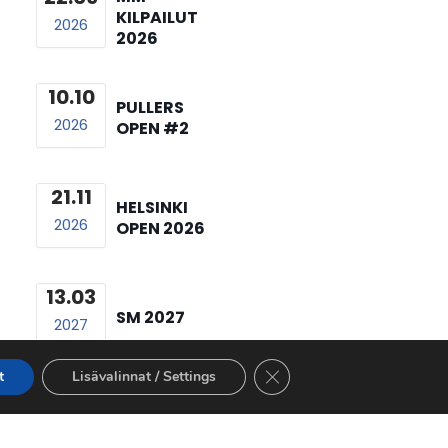
KILPAILUT
2026
2026
10.10
PULLERS
2026
OPEN #2
21.11
HELSINKI
2026
OPEN 2026
13.03
SM 2027
2027
Sulje evästebanneri
t
Lisävalinnat / Settings