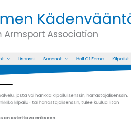
men Kädenvääntöl
h Armsport Association
ot
Lisenssi
Säännöt
Hall Of Fame
Kilpailut
u, josta voi hankkia kilpailulisenssin, harrastajalisenssin,
iiko kilpailu- tai harrastajalisenssin, tulee kuulua liiton
s on ostettava erikseen.