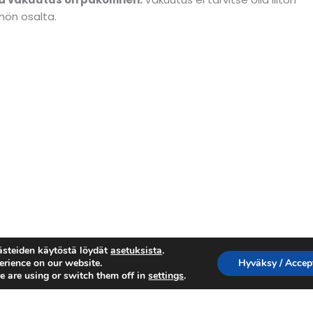
nön osalta.
västeiden käytöstä löydät
asetuksista
.
erience on our website.
Hyväksy / Accep
 are using or switch them off in
settings
.
Copyright
©
2026 Suomen Kädenvääntöliitto