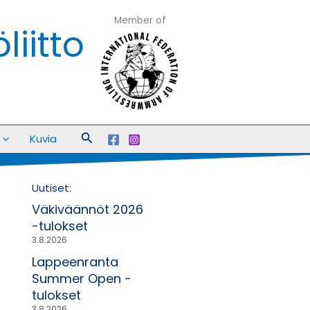
Member of
iitto
Hae
Kuvia
Uutiset:
Väkiväännöt 2026
-tulokset
3.8.2026
Lappeenranta
Summer Open -
tulokset
3.8.2026