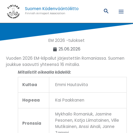
Siirry
Suomen Kädenvääntöliitto
sisältöön
Hae
Finnish Armsport Association
EM 2026 -tulokset
25.06.2026
Vuoden 2026 EM-kilpailut järjestettiin Romaniassa. Suomen
joukkue saavutti yhteensä 16 mitalia.
Mitalistit oikealla kädellä:
Kultaa
Emmi Hautaviita
Hopeaa
Kai Paakkanen
Mykhailo Romaniuk, Jasmine
Pesonen, Katja Liimatainen, Ville
Pronssia
Mutikainen, Anssi Ainali, Janne
Tammi