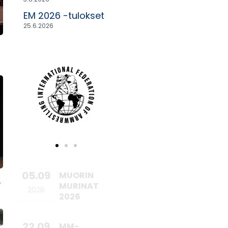
EM 2026 -tulokset
25.6.2026
05.09
MUORIN
r
MURINAT
2026
2026
22.09
MM-