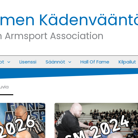
men Kädenvääntöl
h Armsport Association
ot
Lisenssi
Säännöt
Hall Of Fame
Kilpailut
uvia
ge
Page
Page
Page
Page