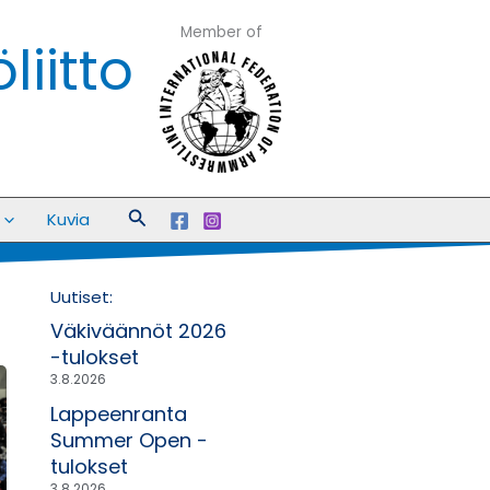
Member of
iitto
Hae
Kuvia
Uutiset:
Väkiväännöt 2026
-tulokset
3.8.2026
Lappeenranta
Summer Open -
tulokset
3.8.2026